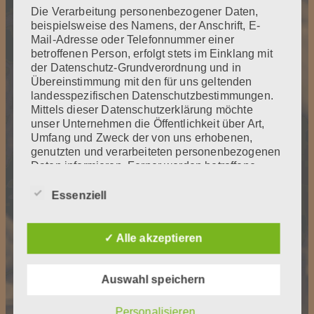
Die Verarbeitung personenbezogener Daten,
beispielsweise des Namens, der Anschrift, E-
Mail-Adresse oder Telefonnummer einer
betroffenen Person, erfolgt stets im Einklang mit
der Datenschutz-Grundverordnung und in
Übereinstimmung mit den für uns geltenden
landesspezifischen Datenschutzbestimmungen.
Mittels dieser Datenschutzerklärung möchte
unser Unternehmen die Öffentlichkeit über Art,
Umfang und Zweck der von uns erhobenen,
genutzten und verarbeiteten personenbezogenen
Daten informieren. Ferner werden betroffene
Personen mittels dieser Datenschutzerklärung
über die ihnen zustehenden Rechte aufgeklärt.
Essenziell
Wir haben als für die Verarbeitung
Verantwortlicher zahlreiche technische und
✓ Alle akzeptieren
organisatorische Maßnahmen umgesetzt, um
einen möglichst lückenlosen Schutz der über
diese Internetseite verarbeiteten
Auswahl speichern
personenbezogenen Daten sicherzustellen.
Dennoch können Internetbasierte
Personalisieren