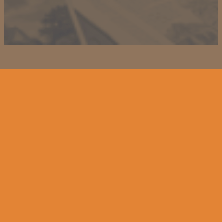
a) personenbezogene Daten
Personenbezogene Daten sind alle
Informationen, die sich auf eine identifizierte
oder identifizierbare natürliche Person (im
Folgenden „betroffene Person") beziehen.
Als identifizierbar wird eine natürliche
Person angesehen, die direkt oder indirekt,
Written by
insbesondere mittels Zuordnung zu einer
Ferdinand M. Schäfer
Kennung wie einem Namen, zu einer
Uncategorized
Kennnummer, zu Standortdaten, zu einer
Online-Kennung oder zu einem oder
mehreren besonderen Merkmalen, die
Ausdruck der physischen, physiologischen,
genetischen, psychischen, wirtschaftlichen,
kulturellen oder sozialen Identität dieser
Der Denkmalstammtisch Schwäbisch Hall ist
natürlichen Person sind, identifiziert werden
nur einer von vielen. Denkmalstammtische
finden Sie in jeder Region Baden-
kann.
Württembergs.
b) betroffene Person
Auf der Website des Landesamtes für
Betroffene Person ist jede identifizierte oder
Denkmalpflege Baden-Württemberg finden Sie
identifizierbare natürliche Person, deren
eine Übersicht und Kontaktdaten der anderen